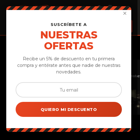
(0)
×
SUSCRÍBETE A
NUESTRAS
OFERTAS
Personaliza Tu Cesta Regalo
Recibe un 5% de descuento en tu primera
El sabor auténtico de Ávila, en tu mesa
compra y entérate antes que nadie de nuestras
novedades.
Quesos, embutidos ibéricos, vinos DOP Cebreros y miel de pequeños productores d
QUIERO MI DESCUENTO
Tu cesta aquí