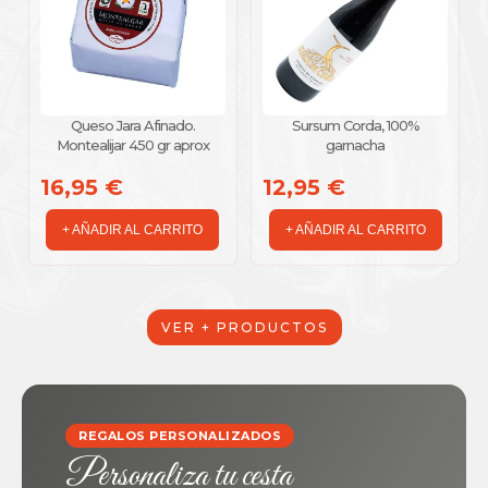
Queso Jara Afinado.
Sursum Corda, 100%
Montealijar 450 gr aprox
garnacha
16,95 €
12,95 €
+ AÑADIR AL CARRITO
+ AÑADIR AL CARRITO
VER + PRODUCTOS
REGALOS PERSONALIZADOS
Personaliza tu cesta